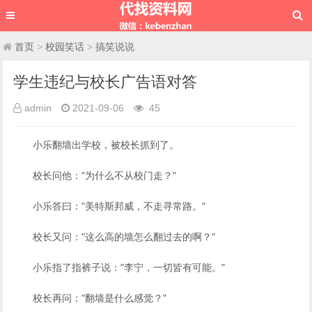
首页
>
校园笑话
>
搞笑说说
学生违纪与校长广告语对答
admin
2021-09-06
45
小乐翻墙出学校，被校长抓到了。
校长问他："为什么不从校门走？"
小乐答曰："美特斯邦威，不走寻常路。"
校长又问："这么高的墙怎么翻过去的啊？"
小乐指了指裤子说："李宁，一切皆有可能。"
校长再问："翻墙是什么感觉？"