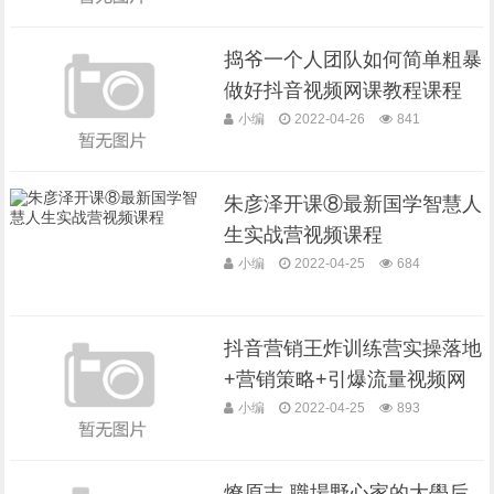
捣爷‭一‬‬个人团队如何简单粗暴‭
做‬‬好抖音视频网课教程课程
小编
2022-04-26
841
朱彦泽开课⑧最新国学智慧人
生实战营视频课程
小编
2022-04-25
684
抖音营销王炸训练营实操落地
+营销策略+引爆流量视频网
课教程课程
小编
2022-04-25
893
燎原志-職場野心家的大學后